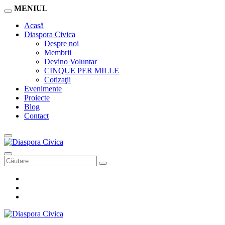
MENIUL
Acasă
Diaspora Civica
Despre noi
Membrii
Devino Voluntar
CINQUE PER MILLE
Cotizaţii
Evenimente
Proiecte
Blog
Contact