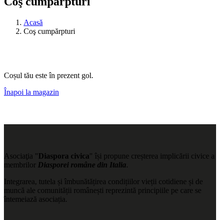
Coş cumpărpturi
Acasă
Coş cumpărpturi
Coșul tău este în prezent gol.
Înapoi la magazin
Asociaţia "
Diaspora civica
" își propune creșterea implicării civice a
membrilor
Diasporei române din Italia
.
Integrarea, tutela și îmbunătățirea condițiilor vieții cotidiene și de
muncă ale comunității românești reprezintă principiile pe care se
întemeiază asociația.